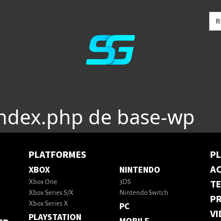
index.php de base-wp
PLATFORMES
P
AC
XBOX
NINTENDO
T
Xbox One
3DS
Xbox Series S/X
Nintendo Switch
PR
Xbox Series X
PC
VI
PLAYSTATION