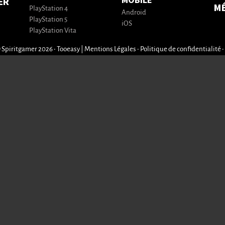
MOBILE
ER
M
PlayStation 4
Android
PlayStation 5
iOS
PlayStation Vita
 Spiritgamer 2026 • Tooeasy
|
Mentions Légales
•
Politique de confidentialité
•