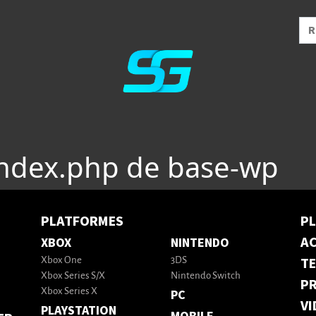
index.php de base-wp
PLATFORMES
P
AC
XBOX
NINTENDO
T
Xbox One
3DS
Xbox Series S/X
Nintendo Switch
PR
Xbox Series X
PC
VI
PLAYSTATION