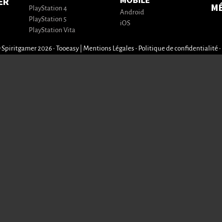
MOBILE
ER
M
PlayStation 4
Android
PlayStation 5
iOS
PlayStation Vita
 Spiritgamer 2026 • Tooeasy
|
Mentions Légales
•
Politique de confidentialité
•