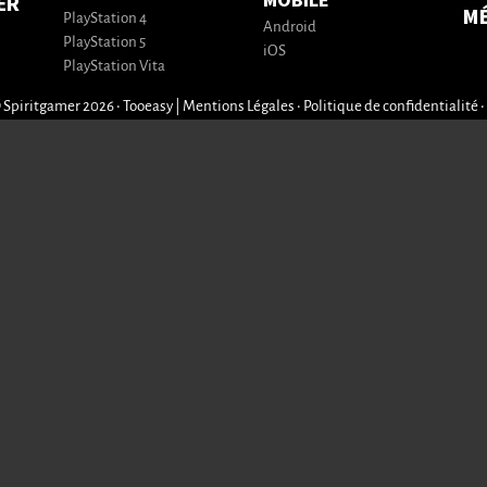
MOBILE
ER
M
PlayStation 4
Android
PlayStation 5
iOS
PlayStation Vita
 Spiritgamer 2026 • Tooeasy
|
Mentions Légales
•
Politique de confidentialité
•