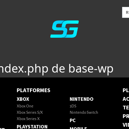
index.php de base-wp
PLATFORMES
P
AC
XBOX
NINTENDO
T
Xbox One
3DS
Xbox Series S/X
Nintendo Switch
PR
Xbox Series X
PC
VI
PLAYSTATION