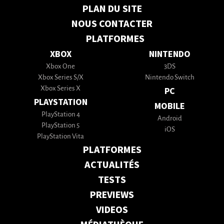
PLAN DU SITE
NOUS CONTACTER
PLATFORMES
XBOX
NINTENDO
Xbox One
3DS
Xbox Series S/X
Nintendo Switch
Xbox Series X
PC
PLAYSTATION
MOBILE
PlayStation 4
Android
PlayStation 5
iOS
PlayStation Vita
PLATFORMES
ACTUALITÉS
TESTS
PREVIEWS
VIDEOS