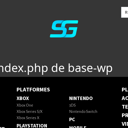
index.php de base-wp
PLATFORMES
P
AC
XBOX
NINTENDO
T
Xbox One
3DS
Xbox Series S/X
Nintendo Switch
PR
Xbox Series X
PC
VI
PLAYSTATION