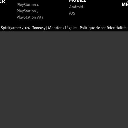
MOBILE
ER
M
PlayStation 4
Android
PlayStation 5
iOS
PlayStation Vita
 Spiritgamer 2026 • Tooeasy
|
Mentions Légales
•
Politique de confidentialité
•