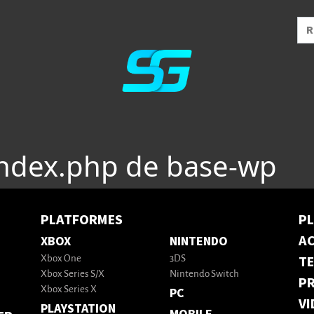
index.php de base-wp
PLATFORMES
P
AC
XBOX
NINTENDO
T
Xbox One
3DS
Xbox Series S/X
Nintendo Switch
PR
Xbox Series X
PC
VI
PLAYSTATION