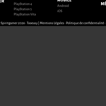
MOBILE
ER
M
PlayStation 4
Android
PlayStation 5
iOS
PlayStation Vita
 Spiritgamer 2026 • Tooeasy
|
Mentions Légales
•
Politique de confidentialité
•