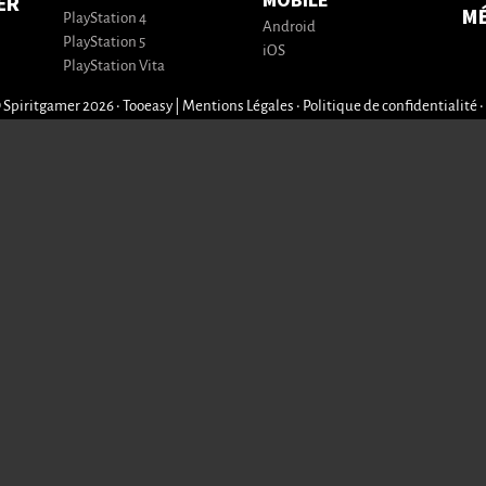
MOBILE
ER
M
PlayStation 4
Android
PlayStation 5
iOS
PlayStation Vita
 Spiritgamer 2026 • Tooeasy
|
Mentions Légales
•
Politique de confidentialité
•