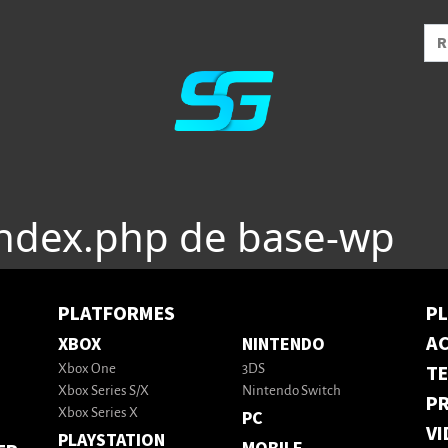
index.php de base-wp
PLATFORMES
P
AC
XBOX
NINTENDO
T
Xbox One
3DS
Xbox Series S/X
Nintendo Switch
PR
Xbox Series X
PC
VI
PLAYSTATION