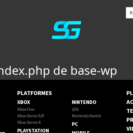
index.php de base-wp
PLATFORMES
P
AC
XBOX
NINTENDO
T
Xbox One
3DS
Xbox Series S/X
Nintendo Switch
PR
Xbox Series X
PC
VI
PLAYSTATION