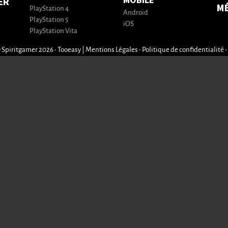
MOBILE
ER
M
PlayStation 4
Android
PlayStation 5
iOS
PlayStation Vita
 Spiritgamer 2026 • Tooeasy
|
Mentions Légales
•
Politique de confidentialité
•