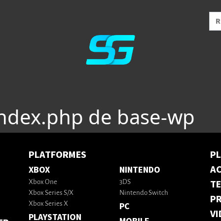
index.php de base-wp
PLATFORMES
P
AC
XBOX
NINTENDO
T
Xbox One
3DS
Xbox Series S/X
Nintendo Switch
PR
Xbox Series X
PC
VI
PLAYSTATION