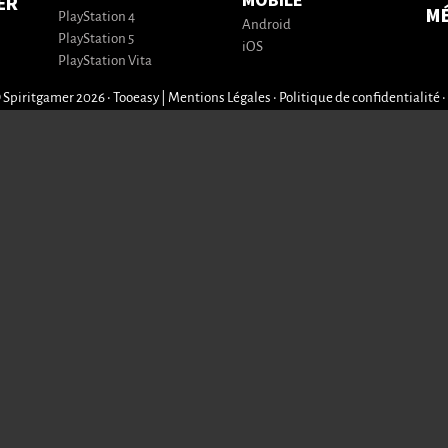
MOBILE
ER
M
PlayStation 4
Android
PlayStation 5
iOS
PlayStation Vita
 Spiritgamer 2026 • Tooeasy
|
Mentions Légales
•
Politique de confidentialité
•