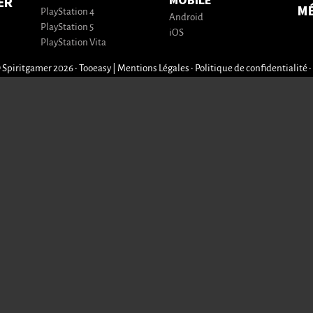
MOBILE
ER
M
PlayStation 4
Android
PlayStation 5
iOS
PlayStation Vita
 Spiritgamer 2026 • Tooeasy
|
Mentions Légales
•
Politique de confidentialité
•