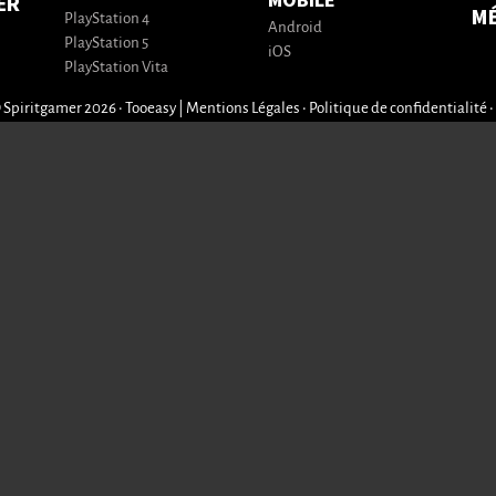
MOBILE
ER
M
PlayStation 4
Android
PlayStation 5
iOS
PlayStation Vita
 Spiritgamer 2026 • Tooeasy
|
Mentions Légales
•
Politique de confidentialité
•