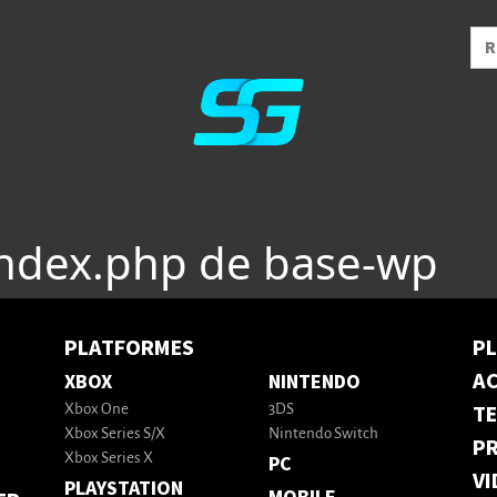
index.php de base-wp
PLATFORMES
P
AC
XBOX
NINTENDO
T
Xbox One
3DS
Xbox Series S/X
Nintendo Switch
PR
Xbox Series X
PC
VI
PLAYSTATION