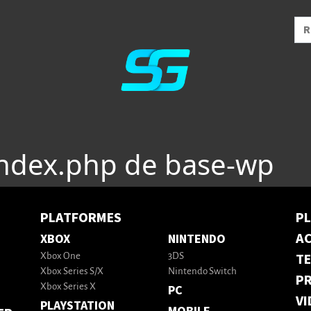
index.php de base-wp
PLATFORMES
P
AC
XBOX
NINTENDO
T
Xbox One
3DS
Xbox Series S/X
Nintendo Switch
PR
Xbox Series X
PC
VI
PLAYSTATION