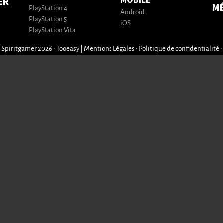
MOBILE
ER
M
PlayStation 4
Android
PlayStation 5
iOS
PlayStation Vita
 Spiritgamer 2026 • Tooeasy
|
Mentions Légales
•
Politique de confidentialité
•