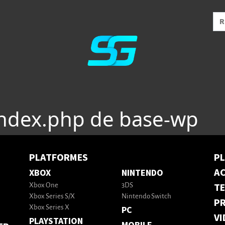
index.php de base-wp
PLATFORMES
P
AC
XBOX
NINTENDO
T
Xbox One
3DS
Xbox Series S/X
Nintendo Switch
PR
Xbox Series X
PC
VI
PLAYSTATION