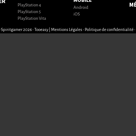
MOBILE
ER
M
PlayStation 4
Android
PlayStation 5
iOS
PlayStation Vita
 Spiritgamer 2026 • Tooeasy
|
Mentions Légales
•
Politique de confidentialité
•