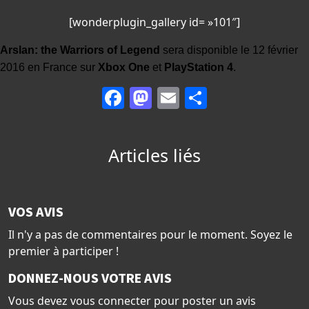
[wonderplugin_gallery id= »101″]
Arslan: the Warriors of Legend
sera disponible le 12 février
2016 en France sur
Xbox One
et
PlayStation 4
.
Facebook
Mastodon
Email
Partager
Articles liés
VOS AVIS
Il n'y a pas de commentaires pour le moment. Soyez le
premier à participer !
DONNEZ-NOUS VOTRE AVIS
Vous devez vous connecter pour poster un avis