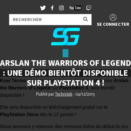
SE CONNECTER
ARSLAN THE WARRIORS OF LEGEND
: UNE DÉMO BIENTÔT DISPONIBLE
SUR PLAYSTATION 4 !
Koei Tecmo
nous annonce qu’une démo jouable pour
Arslan:
the Warriors of Legend
sur
Playstation 4
, sera bientôt
Publié par
Technitek
- 04/12/2015
disponible !
Elle sera disponible en téléchargement gratuit sur le
PlayStation Store
dès le 12 janvier !
Nous pourrons y retrouver des missions tirées du début du jeu,