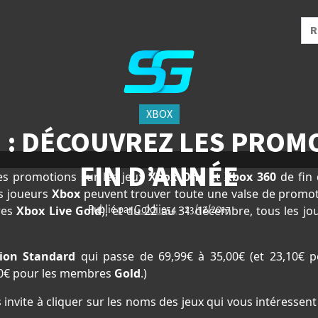
XBOX
: DÉCOUVREZ LES PROMO
FIN D’ANNÉE
s promotions sur les jeux
Xbox One
et
Xbox 360
de fin
es joueurs
Xbox
peuvent trouver toute une valse de promoti
res
Xbox Live Gold
), et du 22 au 31 décembre, tous les j
Publié par
Goldiie54
- 23/12/2017
tion Standard
qui passe de 69,99€ à 35,00€ (et 23,10€
,00€ pour les membres
Gold
.)
 invite à cliquer sur les noms des jeux qui vous intéressent