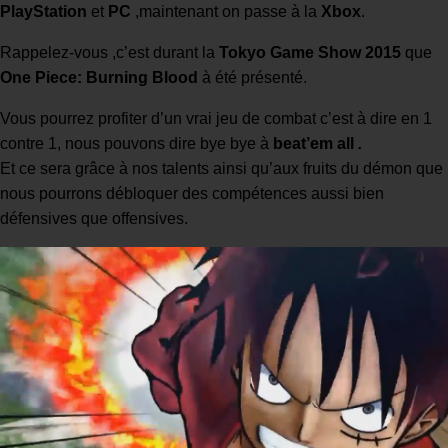
PlayStation
et
PC
,maintenant on passe à la
Xbox
.
Rappelez-vous ,c’est durant la
Tokyo Game Show 2015
que
One Piece: Burning Blood
à été présenté.
Vous pourrez profiter d’un vrai jeu de combat c’est à dire en 1
contre 1, nous pouvons dire bye bye à
beat’em all
.
Et ce sera grâce à nos talents ainsi qu’aux fruits du démon que
nous pourrons débloquer des compétences aussi bien
défensives que offensives.