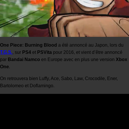
One Piece: Burning Blood
a été annoncé au Japon, lors du
T.G.S.
, sur
PS4
et
PSVita
pour 2016, et vient d’être annoncé
par
Bandai Namco
en Europe avec en plus une version
Xbox
One
.
On retrouvera bien Luffy, Ace, Sabo, Law, Crocodile, Ener,
Bartolomeo et Doflamingo.