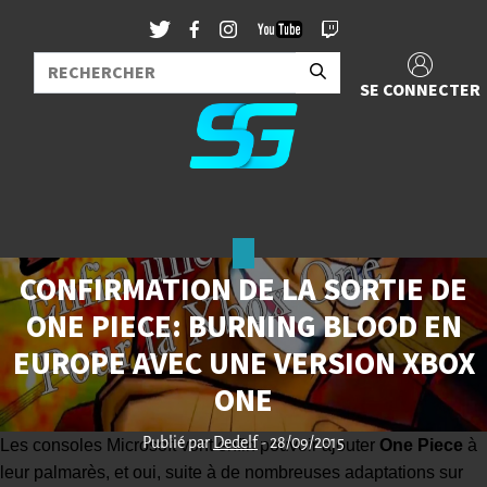
SE CONNECTER
CONFIRMATION DE LA SORTIE DE
ONE PIECE: BURNING BLOOD EN
EUROPE AVEC UNE VERSION XBOX
ONE
Publié par
Dedelf
- 28/09/2015
Les consoles Microsoft vont enfin pouvoir ajouter
One Piece
à
leur palmarès, et oui, suite à de nombreuses adaptations sur