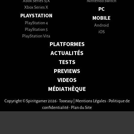
Xbox Series S/X
Nintendo Switch
Xbox Series X
PC
PLAYSTATION
MOBILE
PlayStation 4
Android
PlayStation 5
iOS
PlayStation Vita
PLATFORMES
ACTUALITÉS
TESTS
PREVIEWS
VIDEOS
MÉDIATHÈQUE
Copyright © Spiritgamer 2026 • Tooeasy
|
Mentions Légales
•
Politique de
confidentialité
•
Plan du Site