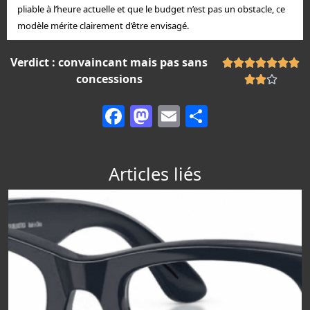
pliable à l’heure actuelle et que le budget n’est pas un obstacle, ce
modèle mérite clairement d’être envisagé.
Verdict : convaincant mais pas sans







concessions



Facebook
Mastodon
Email
Partager
Articles liés