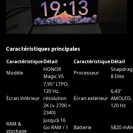
Caractéristiques principales
Caractéristique
Détail
Caractéristique
Détail
HONOR
Snapdra
Modèle
Processeur
Magic V5
8 Elite
7,95″ LTPO,
120 Hz,
6,43″
Écran intérieur
résolution
Écran extérieur
AMOLED,
2K (≈ 2700 ×
120 Hz
2340)
Jusqu’à 16
RAM &
Go RAM / 1
Batterie
5820 mAh
stockage