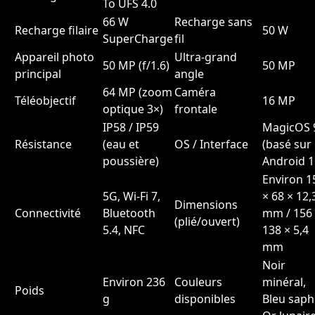
To UFS 4.0
66 W
Recharge sans
Recharge filaire
50 W
SuperCharge
fil
Appareil photo
Ultra-grand
50 MP (f/1.6)
50 MP
principal
angle
64 MP (zoom
Caméra
Téléobjectif
16 MP
optique 3×)
frontale
IP58 / IP59
MagicOS 
Résistance
(eau et
OS / Interface
(basé sur
poussière)
Android 1
Environ 1
5G, Wi-Fi 7,
× 68 × 12,
Dimensions
Connectivité
Bluetooth
mm / 156
(plié/ouvert)
5.4, NFC
138 × 5,4
mm
Noir
Environ 236
Couleurs
minéral,
Poids
g
disponibles
Bleu saphi