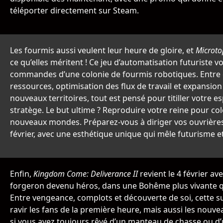
téléporter directement sur Steam.
Les fourmis aussi veulent leur heure de gloire, et
Microto
ce qu’elles méritent ! Ce jeu d’automatisation futuriste 
commandes d’une colonie de fourmis robotiques. Entre 
ressources, optimisation des flux de travail et expansion
nouveaux territoires, tout est pensé pour titiller votre es
stratège. Le but ultime ? Reproduire votre reine pour co
nouveaux mondes. Préparez-vous à diriger vos ouvrières
février, avec une esthétique unique qui mêle futurisme et
Enfin,
Kingdom Come: Deliverance II
revient le 4 février ave
forgeron devenu héros, dans une Bohême plus vivante q
Entre vengeance, complots et découverte de soi, cette s
ravir les fans de la première heure, mais aussi les nouve
si vous avez toujours rêvé d’un manteau de chasse ou d