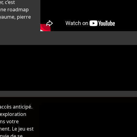
, c’est
c une roadmap
oyaume, pierre
accès anticipé.
’exploration
ans votre
ent. Le jeu est
nvie de se