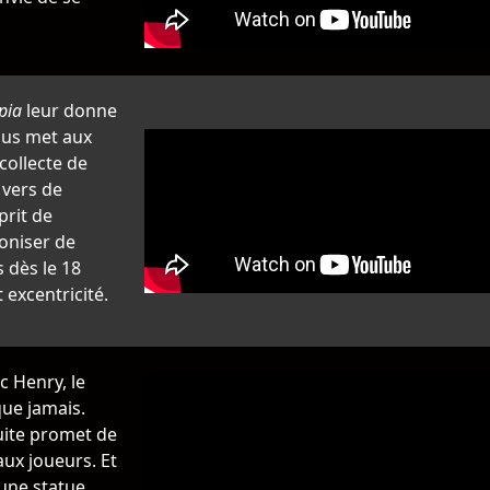
pia
leur donne
vous met aux
collecte de
 vers de
prit de
loniser de
 dès le 18
 excentricité.
c Henry, le
ue jamais.
uite promet de
aux joueurs. Et
’une statue