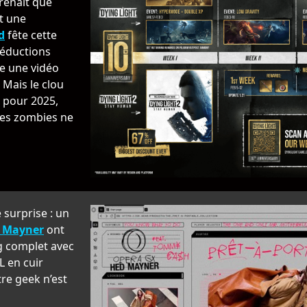
renait que
t une
d
fête cette
réductions
e une vidéo
 Mais le clou
e pour 2025,
les zombies ne
 surprise : un
d Mayner
ont
g complet avec
L en cuir
tre geek n’est