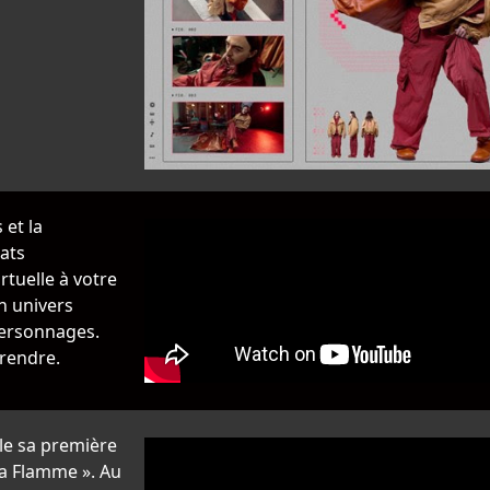
et la
ats
rtuelle à votre
n univers
personnages.
prendre.
le sa première
la Flamme ». Au