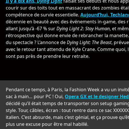
Il y a dix ans,
Dying Light
faisait ses débuts et nous app
courir sur des toits tout en massacrant des zombies étai
compétence de survie essentielle.
Aujourd’hui, Techlan
décennie en beauté avec des événements in-game, des 
allant jusqu’à -67 % sur
Dying Light 2: Stay Human
, et mêm
rétrospective qui donne envie de rebrancher la manette.
du spectacle ? L’annonce de
Dying Light: The Beast
, prévu
avec le retour tant attendu de Kyle Crane. Comme quoi, 
sont pas près de prendre leur retraite.
Pendant ce temps, à Paris, la Fashion Week a vu un invité
sac à main… pour PC ! Oui,
Opera GX et le designer He
décidé qu’il était temps de transporter son setup gamin
style. Tour, câbles, écran : tout rentre dans ce sac XXXXXX
italien. C’est absurde, mais c’est génial, et ça prouve qu’ê
plus une excuse pour être mal habillé.