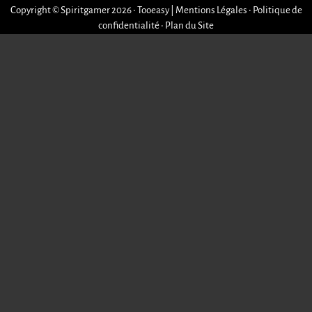
Copyright © Spiritgamer 2026 • Tooeasy
|
Mentions Légales
•
Politique de
confidentialité
•
Plan du Site