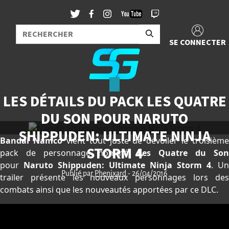
SE CONNECTER
LES DÉTAILS DU PACK LES QUATRE
DU SON POUR NARUTO
SHIPPUDEN: ULTIMATE NINJA
Bandai Namco
vient tout juste de dévoiler le troisième
STORM 4
pack de personnage nommé,
Les Quatre du So
pour
Naruto Shippuden: Ultimate Ninja Storm 4
. Un
Publié par
Phenixard
- 26/04/2016
trailer présente les nouveaux personnages lors des
combats ainsi que les nouveautés apportées par ce DLC.