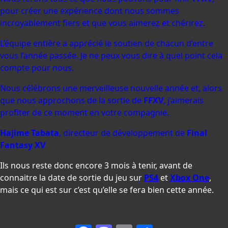
pour créer une expérience dont nous sommes
incroyablement fiers et que vous aimerez et chérirez.
L’équipe entière a apprécié le soutien de chacun d’entre
vous l’année passée. Je ne peux vous dire à quel point cela
compte pour nous.
Nous célébrons une merveilleuse nouvelle année et, alors
que nous approchons de la sortie de
FFXV
, j’aimerais
profiter de ce moment en votre compagnie.
Hajime Tabata
, directeur de développement de
Final
Fantasy XV
Ils nous reste donc encore 3 mois à tenir, avant de
connaitre la date de sortie du jeu sur
PS4
et
Xbox One
,
mais ce qui est sur c’est qu’elle se fera bien cette année.