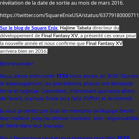
révélation de la date de sortie au mois de mars 2016.
https://twitter.com/SquareEnixUSA/status/6377918000071
Sur le blog de Square Enix
,
Hajime Tabata
directeur du
développement de
Final Fantasy XV
,
a
présenté ces vœux pour
la nouvelle année et nous confirme que
Final Fantasy XV
arrivera bien en 2016.
Bonne année !
Nous allons enfin sortir
FFXV
cette année, en 2016 ! Durant
le développement, les précédentes phases ont demandé
force et sagesse. Cependant, maintenant que nous allons
de l’avant, la phase finale sera faite d’effort et de volonté.
Je vous promets que tous les membres de l’équipe feront
leur meilleur jusqu’au dernier moment, avec responsabilité
et fierté dans leur ouvrage.
Nous ferons tous ce que nous pouvons pour finir
FFXV
,