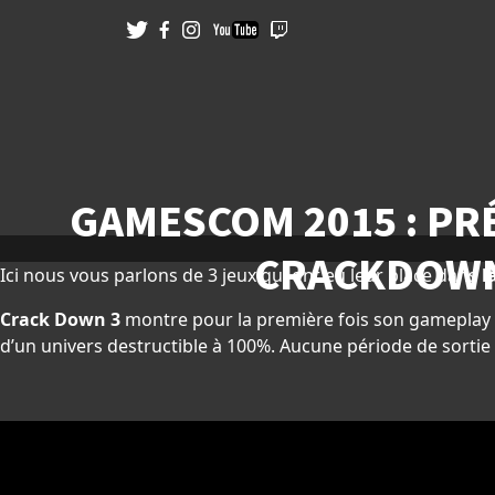
GAMESCOM 2015 : PR
CRACKDOWN
Ici nous vous parlons de 3 jeux qui ont eu leur place dans
l
Crack Down 3
montre pour la première fois son gameplay 
d’un univers destructible à 100%. Aucune période de sort