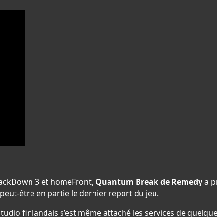
CrackDown 3 et homeFront,
Quantum Break de Remedy
a p
eut-être en partie le dernier report du jeu.
le studio finlandais s’est même attaché les services de quel