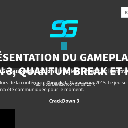
ÉSENTATION DU GAMEPLAY
 3, QUANTUM BREAK ET
a Gamescom d’aujourd’hui
avec leur gameplay et leurs trai
lors de la conférence Xbox de la Gamescom 2015. Le jeu se
Publié par
Devil26100
- 04/08/2015
ie n’a été communiquée pour le moment.
CrackDown 3