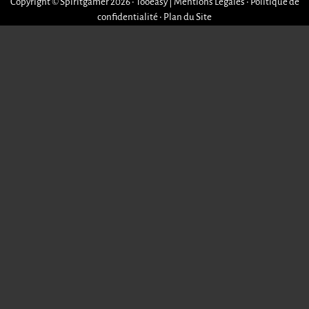
Copyright © Spiritgamer 2026 • Tooeasy
|
Mentions Légales
•
Politique de
confidentialité
•
Plan du Site