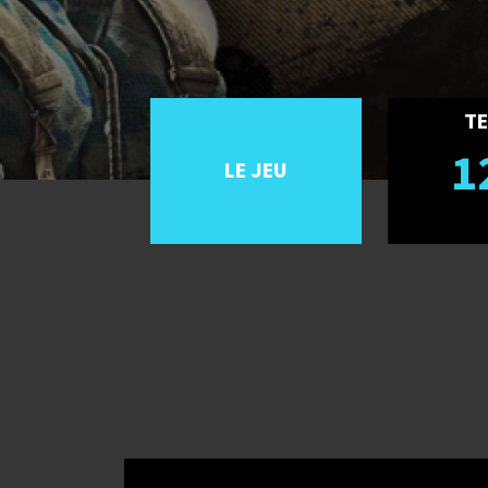
TE
1
LE JEU