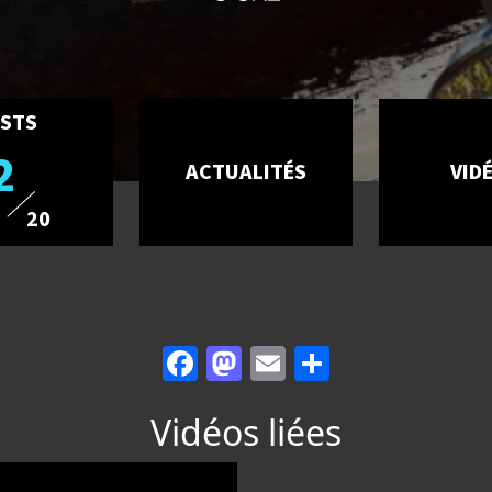
STS
2
ACTUALITÉS
VID
20
Facebook
Mastodon
Email
Partager
Vidéos liées