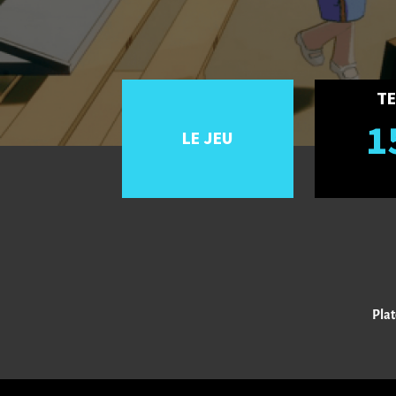
TE
1
LE JEU
Plat