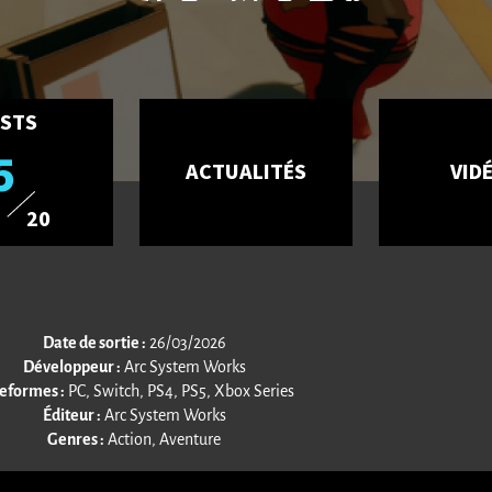
STS
5
ACTUALITÉS
VID
20
Date de sortie :
26/03/2026
Développeur :
Arc System Works
eformes :
PC, Switch, PS4, PS5, Xbox Series
Éditeur :
Arc System Works
Genres :
Action, Aventure