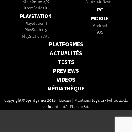
Xbox Series S/X
Nintendo Switch
Xbox Series X
PC
PLAYSTATION
MOBILE
PlayStation 4
Android
PlayStation 5
iOS
PlayStation Vita
PLATFORMES
ACTUALITÉS
TESTS
PREVIEWS
VIDEOS
MÉDIATHÈQUE
Copyright © Spiritgamer 2026 • Tooeasy
|
Mentions Légales
•
Politique de
confidentialité
•
Plan du Site