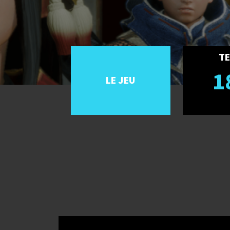
TE
1
LE JEU