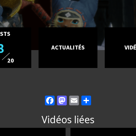
STS
8
ACTUALITÉS
VID
20
Facebook
Mastodon
Email
Partager
Vidéos liées