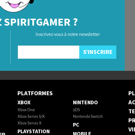
 SPIRITGAMER ?
Inscrivez-vous à notre newsletter
PLATFORMES
P
AC
XBOX
NINTENDO
T
Xbox One
3DS
Xbox Series S/X
Nintendo Switch
PR
Xbox Series X
PC
VI
PLAYSTATION
MOBILE
ER