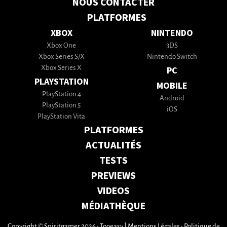
NOUS CONTACTER
PLATFORMES
XBOX
NINTENDO
Xbox One
3DS
Xbox Series S/X
Nintendo Switch
Xbox Series X
PC
PLAYSTATION
MOBILE
PlayStation 4
Android
PlayStation 5
iOS
PlayStation Vita
PLATFORMES
ACTUALITÉS
TESTS
PREVIEWS
VIDEOS
MÉDIATHÈQUE
Copyright © Spiritgamer 2026 • Tooeasy
|
Mentions Légales
•
Politique de