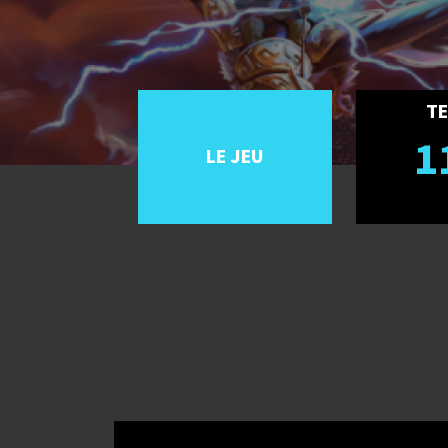
TE
1
LE JEU