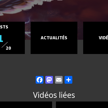
STS
1
ACTUALITÉS
VID
20
Facebook
Mastodon
Email
Partager
Vidéos liées