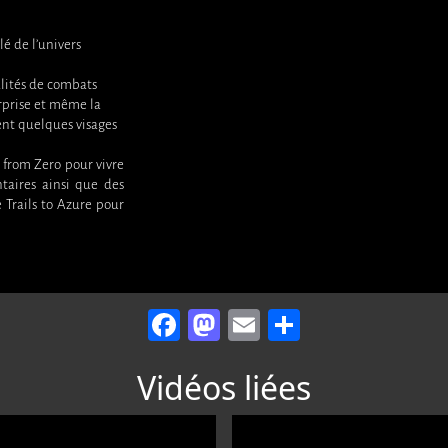
lé de l’univers
alités de combats
rprise et même la
ent quelques visages
 from Zero pour vivre
taires ainsi que des
 Trails to Azure pour
Facebook
Mastodon
Email
Partager
Vidéos liées