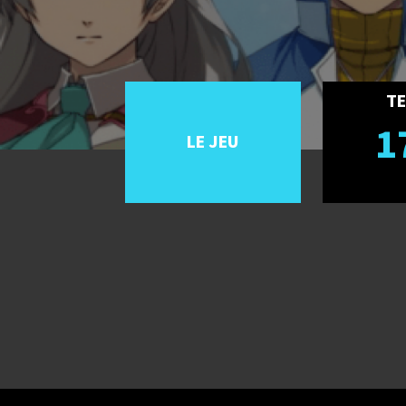
TE
1
LE JEU