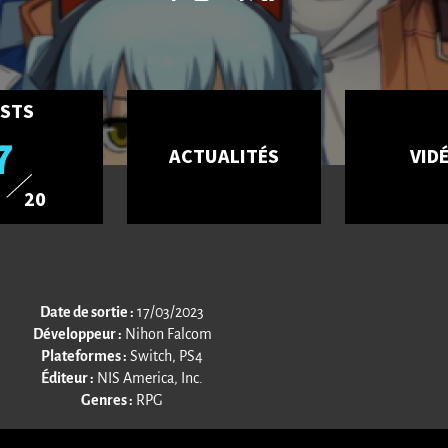
STS
7
ACTUALITÉS
VID
20
Date de sortie :
17/03/2023
Développeur :
Nihon Falcom
Plateformes :
Switch, PS4
Éditeur :
NIS America, Inc.
Genres :
RPG