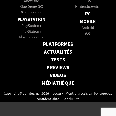
Xbox One
3DS
Xbox Series S/X
Nintendo Switch
Xbox Series X
PC
PLAYSTATION
MOBILE
PlayStation 4
Android
PlayStation 5
iOS
PlayStation Vita
PLATFORMES
ACTUALITÉS
TESTS
PREVIEWS
VIDEOS
MÉDIATHÈQUE
Copyright © Spiritgamer 2026 • Tooeasy
|
Mentions Légales
•
Politique de
confidentialité
•
Plan du Site