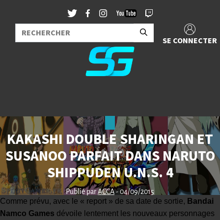
SE CONNECTER
KAKASHI DOUBLE SHARINGAN ET
SUSANOO PARFAIT DANS NARUTO
SHIPPUDEN U.N.S. 4
Publié par
ACCA
- 04/09/2015
Comme prévu, avec le
« report » de sa date de sortie
,
Bandai
Namco Games
dévoile lentement les nouveaux personnages