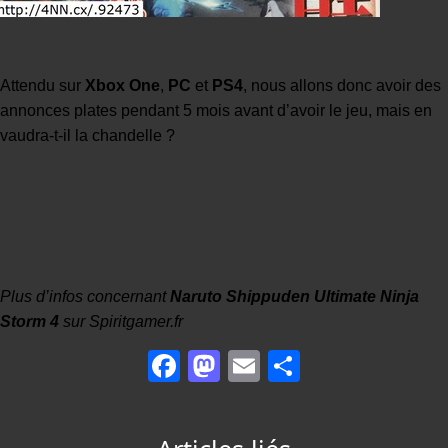
Attendu sur
Xbox One
,
PC
et
PS4
, nous allons donc avoir des
annonces plates pendant 5 mois avant d’avoir le jeu, mais en
vaudra-t-il la chandelle ?
Plus d’infos concernant
Naruto Shippuden Ultimate Ninja
Storm 4
sur
Spiritgamer.fr
Facebook
Mastodon
Email
Partager