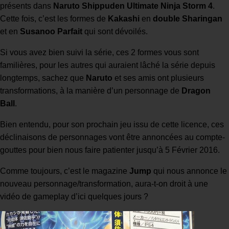
présents dans
Naruto Shippuden Ultimate Ninja Storm 4
.
Cette fois, c’est les formes de
Kakashi
en
double Sharingan
et en
Susanoo Parfait
qui sont dévoilés.
Si vous avez bien suivi la série, ces 2 formes vous sont
familières, pour les autres qui auraient lâché la série depuis
longtemps, sachez que
Naruto
et ses amis ont plusieurs
transformations, à la manière d’un personnage de
Dragon
Ball
.
Bien entendu, pour son prochain jeu issu de cette licence, ces
déclinaisons de personnages vont être annoncées au compte-
gouttes pour bien nous faire patienter jusqu’à 5 Février 2016.
Comme toujours, c’est le magazine
Jump
qui nous annonce le
nouveau personnage/transformation, aura-t-on droit à une
vidéo de gameplay d’ici quelques jours ?