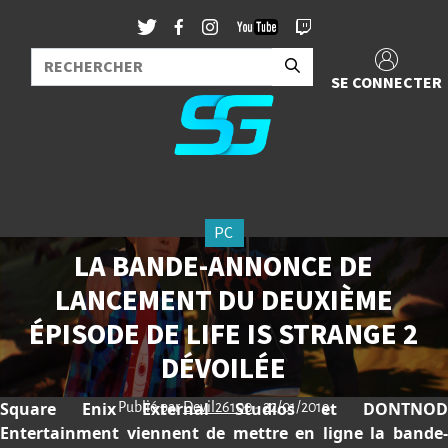
SE CONNECTER
PC
LA BANDE-ANNONCE DE
LANCEMENT DU DEUXIÈME
ÉPISODE DE LIFE IS STRANGE 2
DÉVOILÉE
Square Enix External Studios et DONTNOD
Publié par
Devil26100
- 22/01/2019
Entertainment viennent de mettre en ligne la bande-