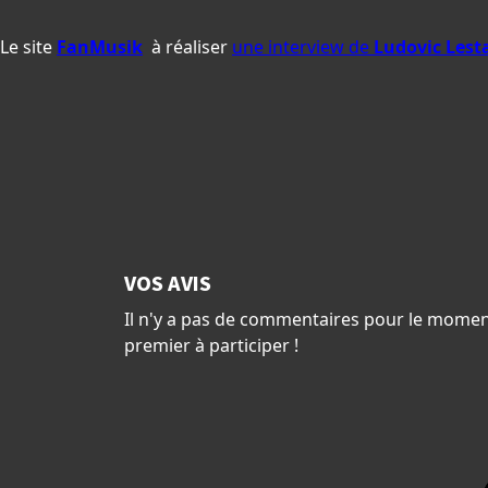
Le site
FanMusik
à réaliser
une interview de
Ludovic Lest
VOS AVIS
Il n'y a pas de commentaires pour le momen
premier à participer !