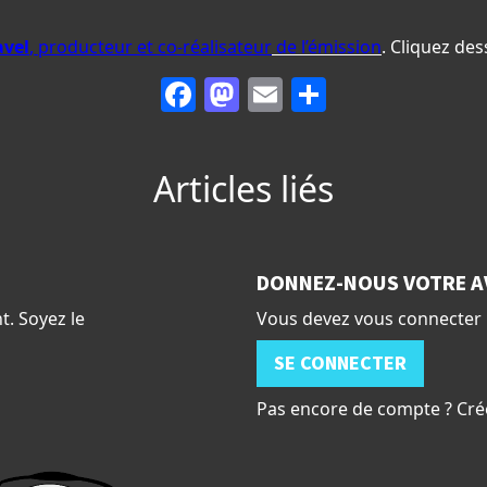
avel
, producteur et co-réalisateur
de l’émission
. Cliquez dess
Facebook
Mastodon
Email
Partager
Articles liés
DONNEZ-NOUS VOTRE A
t. Soyez le
Vous devez vous connecter 
SE CONNECTER
Pas encore de compte ? Cré