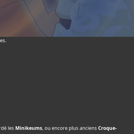
es.
rdé les
Minikeums
, ou encore plus anciens
Croque-