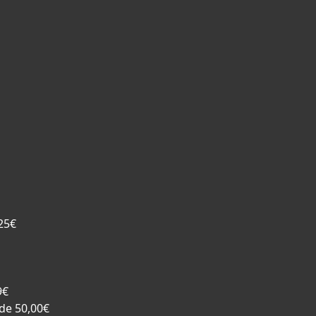
,25€
9€
 de 50,00€