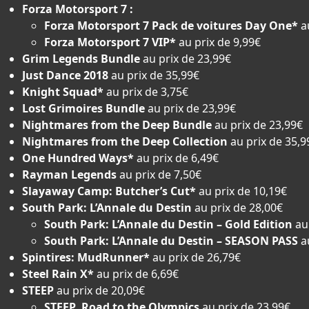
Forza Motorsport 7 :
Forza Motorsport 7 Pack de voitures Day One*
a
Forza Motorsport 7 VIP*
au prix de 9,99€
Grim Legends Bundle
au prix de 23,99€
Just Dance 2018
au prix de 35,99€
Knight Squad*
au prix de 3,75€
Lost Grimoires Bundle
au prix de 23,99€
Nightmares from the Deep Bundle
au prix de 23,99€
Nightmares from the Deep Collection
au prix de 35,9
One Hundred Ways*
au prix de 6,49€
Rayman Legends
au prix de 7,50€
Slayaway Camp: Butcher’s Cut*
au prix de 10,19€
South Park: L’Annale du Destin
au prix de 28,00€
South Park: L’Annale du Destin – Gold Edition
au
South Park: L’Annale du Destin – SEASON PASS
a
Spintires: MudRunner*
au prix de 26,79€
Steel Rain X*
au prix de 6,69€
STEEP
au prix de 20,09€
STEEP Road to the Olympics
au prix de 23,99€