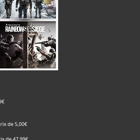
9€
rix de 5,00€
ix de 47,99€