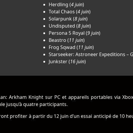
Herdling (
4 juin
)
Total Chaos (
4 juin
)
Solarpunk (
8 juin
)
Undisputed (
8 juin
)
Persona 5 Royal (
9 juin
)
Beastro (
11 juin
)
Frog Sqwad (
11 juin
)
Starseeker: Astroneer Expeditions – 
Junkster (
16 juin
)
an: Arkham Knight sur PC et appareils portables via Xbox,
e jusqu’à quatre participants.
nt profiter à partir du 12 juin d’un essai anticipé de 10 h