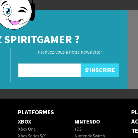
 SPIRITGAMER ?
Inscrivez-vous à notre newsletter
PLATFORMES
P
AC
XBOX
NINTENDO
T
Xbox One
3DS
Xbox Series S/X
Nintendo Switch