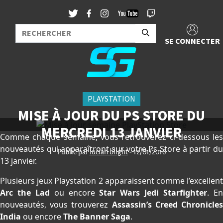
SE CONNECTER
PLAYSTATION
MISE À JOUR DU PS STORE DU
MERCREDI 13 JANVIER
Comme chaque semaine, vous retrouverez ci-dessous les
nouveautés qui apparaîtront sur votre Ps Store à partir du
Publié par
lucian blight
- 12/01/2016
13 janvier.
Plusieurs jeux Playstation 2 apparaissent comme l’excellent
Arc the Lad
ou encore
Star Wars Jedi Starfighter
. E
nouveautés, vous trouverez
Assassin’s Creed Chronicle
India
ou encore
The Banner Saga
.