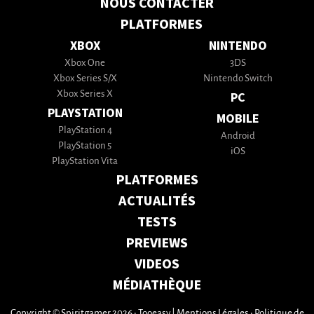
NOUS CONTACTER
PLATFORMES
XBOX
NINTENDO
Xbox One
3DS
Xbox Series S/X
Nintendo Switch
Xbox Series X
PC
PLAYSTATION
MOBILE
PlayStation 4
Android
PlayStation 5
iOS
PlayStation Vita
PLATFORMES
ACTUALITÉS
TESTS
PREVIEWS
VIDEOS
MÉDIATHÈQUE
Copyright © Spiritgamer 2026 • Tooeasy
|
Mentions Légales
•
Politique de