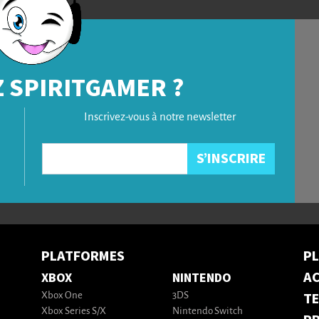
 SPIRITGAMER ?
Inscrivez-vous à notre newsletter
PLATFORMES
P
AC
XBOX
NINTENDO
T
Xbox One
3DS
Xbox Series S/X
Nintendo Switch