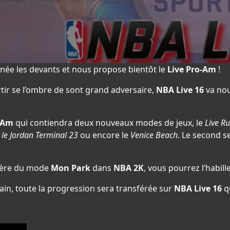
née les devants et nous propose bientôt le
Live Pro-Am
!
tir se l’ombre de sont grand adversaire,
NBA Live 16
va nous
o-Am
qui contiendra deux nouveaux modes de jeux, le
Live R
,
le Jordan Terminal 23
ou encore le
Venice Beach
. Le second 
nière du mode
Mon Park
dans
NBA 2K
, vous pourrez l’habille
in, toute la progression sera transférée sur
NBA Live 16
q