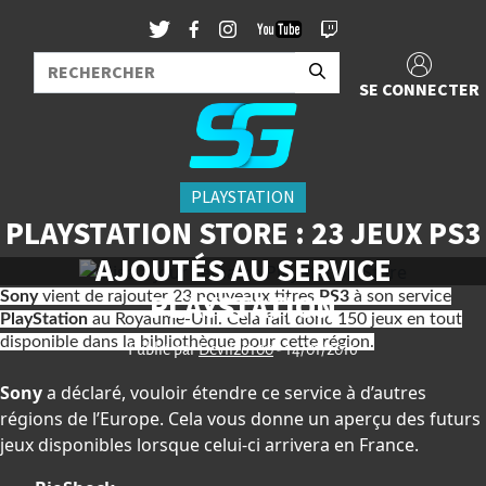
SE CONNECTER
PLAYSTATION
PLAYSTATION STORE : 23 JEUX PS3
AJOUTÉS AU SERVICE
PLAYSTATION
Sony
vient de rajouter 23 nouveaux titres
PS3
à son service
PlayStation
au Royaume-Uni. Cela fait donc 150 jeux en tout
disponible dans la bibliothèque pour
cette région.
Publié par
Devil26100
- 14/01/2016
Sony
a déclaré, vouloir étendre ce service à d’autres
régions de l’Europe. Cela vous donne un aperçu des futurs
jeux disponibles lorsque celui-ci arrivera en France.