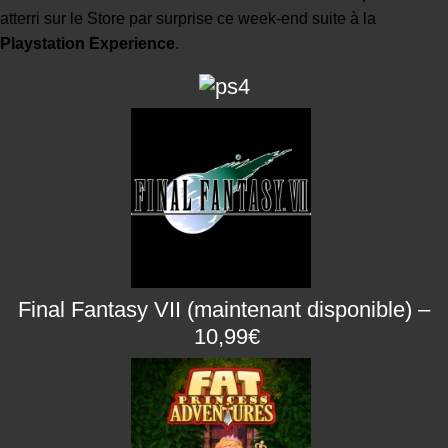
atterri sur le Store par surprise ce week-end suite à la
Playstation Experience
.
Final Fantasy VII
(maintenant disponible) –
10,99€