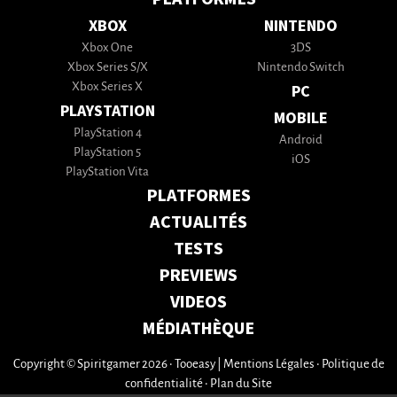
XBOX
NINTENDO
Xbox One
3DS
Xbox Series S/X
Nintendo Switch
Xbox Series X
PC
PLAYSTATION
MOBILE
PlayStation 4
Android
PlayStation 5
iOS
PlayStation Vita
PLATFORMES
ACTUALITÉS
TESTS
PREVIEWS
VIDEOS
MÉDIATHÈQUE
Copyright © Spiritgamer 2026 • Tooeasy
|
Mentions Légales
•
Politique de
confidentialité
•
Plan du Site