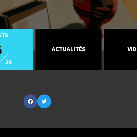
STS
5
ACTUALITÉS
VI
20