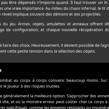
t pas être dépensés n’importe quand. Il faut trouver un li
s une vraie importance. Au milieu du chaos infernal, le lit 
e réveil implique souvent des démons et des projectiles.
s du jeu. Armes, objets, amulettes et anneaux offrent di
ge de configuration, et chaque nouvelle récupération d
e à faire des choix. Heureusement, il devient possible de l’a
nt cette petite tension dans la sélection des objets.
e
 combat au corps à corps convainc beaucoup moins. Sur le 
t le joueur à des risques inutiles.
e généralement la meilleure option. S’approcher des ennem
vent vite, et où la moindre erreur peut coûter cher. Le corps
aires spécifiques, comme les ennemis résistants ou invulnérab