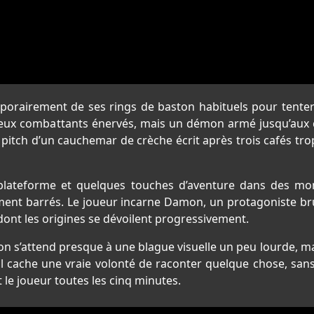
mporairement de ses rings de baston habituels pour tenter
e deux combattants énervés, mais un démon armé jusqu’aux
e pitch d’un cauchemar de crèche écrit après trois cafés tro
 la plateforme et quelques touches d’aventure dans des 
t barrés. Le joueur incarne Damon, un protagoniste bruta
dont les origines se dévoilent progressivement.
 on s’attend presque à une blague visuelle un peu lourde, 
l cache une vraie volonté de raconter quelque chose, sans 
t le joueur toutes les cinq minutes.