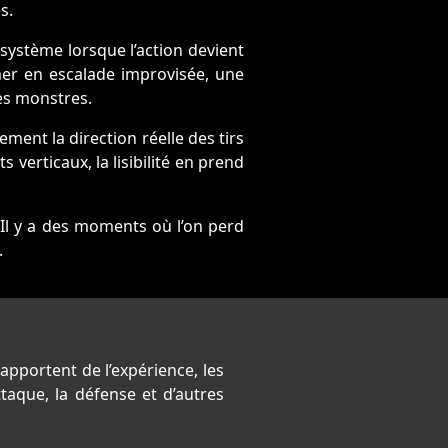
s.
u système lorsque l’action devient
mer en escalade improvisée, une
les monstres.
ment la direction réelle des tirs
 verticaux, la lisibilité en prend
. Il y a des moments où l’on perd
.
pportent de l’expérience, les
ttaque, la défense et d’autres