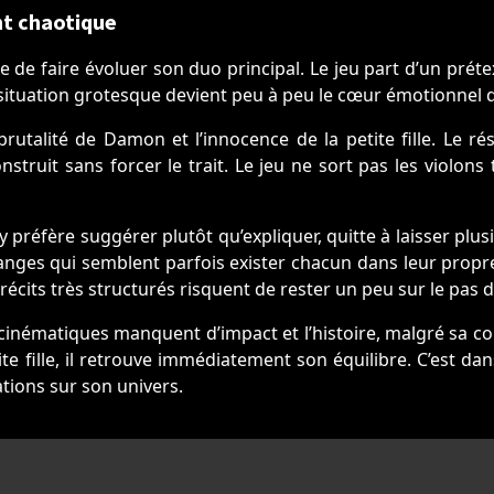
nt chaotique
de faire évoluer son duo principal. Le jeu part d’un prét
situation grotesque devient peu à peu le cœur émotionnel d
rutalité de Damon et l’innocence de la petite fille. Le r
struit sans forcer le trait. Le jeu ne sort pas les violons 
 préfère suggérer plutôt qu’expliquer, quitte à laisser plus
anges qui semblent parfois exister chacun dans leur propr
écits très structurés risquent de rester un peu sur le pas d
 cinématiques manquent d’impact et l’histoire, malgré sa co
ite fille, il retrouve immédiatement son équilibre. C’est d
ations sur son univers.