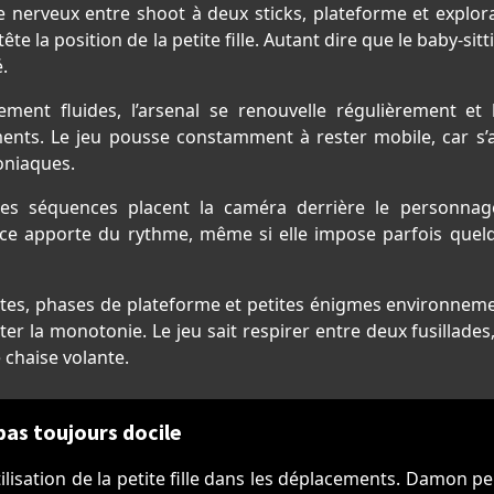
veux entre shoot à deux sticks, plateforme et exploration
te la position de la petite fille. Autant dire que le baby-si
.
ement fluides, l’arsenal se renouvelle régulièrement e
ments. Le jeu pousse constamment à rester mobile, car s’
moniaques.
nes séquences placent la caméra derrière le personnag
ance apporte du rythme, même si elle impose parfois quel
ertes, phases de plateforme et petites énigmes environneme
er la monotonie. Le jeu sait respirer entre deux fusillade
 chaise volante.
as toujours docile
lisation de la petite fille dans les déplacements. Damon peu