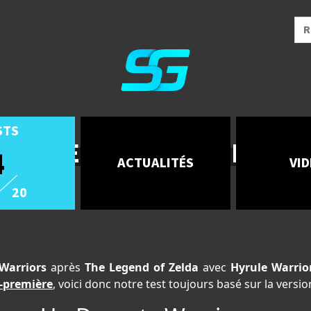
STS
FIRE EMBLEM WARRIORS
4
ACTUALITÉS
VI
20
Warriors
après
The Legend of Zelda
avec
Hyrule Warrio
-première
, voici donc notre test toujours basé sur la versi