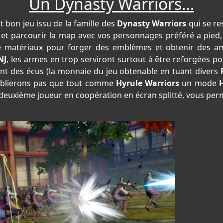
Un Dynasty Warriors…
bon jeu issu de la famille des
Dynasty Warriors
qui se re
s et parcourir la map avec vos personnages préféré a pie
atériaux pour forger des emblèmes et obtenir des amé
NJ
, les armes en trop serviront surtout à être reforgées pou
nt des écus (la monnaie du jeu obtenable en tuant divers
oublierons pas que tout comme
Hyrule Warriors
un mode
H
deuxième joueur en coopération en écran splitté, vous perm