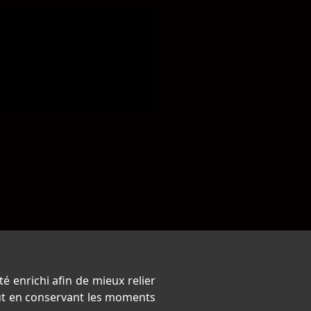
é enrichi afin de mieux relier
out en conservant les moments