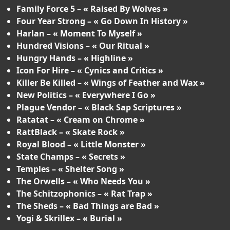
Family Force 5 – « Raised By Wolves »
Four Year Strong – « Go Down In History »
Harlan – « Moment To Myself »
Hundred Visions – « Our Ritual »
Hungry Hands – « Highline »
Icon For Hire – « Cynics and Critics »
Killer Be Killed – « Wings of Feather and Wax »
New Politics – « Everywhere I Go »
Plague Vendor – « Black Sap Scriptures »
Ratatat – « Cream on Chrome »
RattBlack – « Skate Rock »
Royal Blood – « Little Monster »
State Champs – « Secrets »
Temples – « Shelter Song »
The Orwells – « Who Needs You »
The Schitzophonics – « Rat Trap »
The Sheds – « Bad Things are Bad »
Yogi & Skrillex – « Burial »