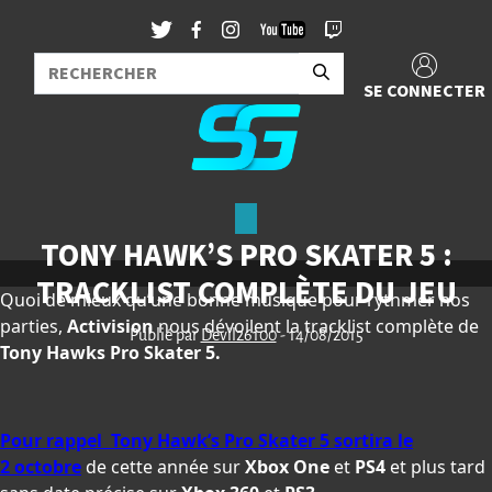
SE CONNECTER
TONY HAWK’S PRO SKATER 5 :
TRACKLIST COMPLÈTE DU JEU
Quoi de mieux qu’une bonne musique pour rythmer nos
parties,
Activision
nous dévoilent la tracklist complète de
Publié par
Devil26100
- 14/08/2015
Tony Hawks Pro Skater 5.
Pour rappel Tony Hawk’s Pro Skater 5 sortira le
2 octobre
de cette année sur
Xbox One
et
PS4
et plus tard