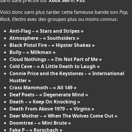
sans date précise sur
Xbox 360
et
PS3
.
Voici donc sans plus tarder cette fameuse bande son
Pop,
Rock, Electro
avec des groupes plus ou moins connus:
Anti-Flag – « Stars and Stripes »
Atmosphere – « Southsiders »
Black Pistol Fire – « Hipster Shakes »
Bully – « Milkman »
Cloud Nothings – « I’m Not Part of Me »
Cold Cave – « A Little Death to Laugh »
Connie Price and the Keystones – « International
Hustler »
Crass Mammoth – « All 149 »
Deaf Poets – « Degenerate Mind »
Death – « Keep On Knocking »
Death From Above 1979 – « Virgins »
Deer Mother – « When The Wolves Come Out »
Doomtree – « Mini Brute »
Fake P – « Rorschach »