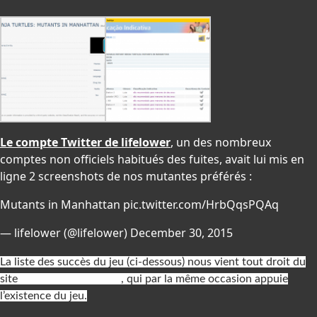
Le compte Twitter de lifelower
, un des nombreux
comptes non officiels habitués des fuites, avait lui mis en
ligne 2 screenshots de nos mutantes préférés :
Mutants in Manhattan
pic.twitter.com/HrbQqsPQAq
— lifelower (@lifelower)
December 30, 2015
La liste des succès du jeu (ci-dessous) nous vient tout droit
du
site
Xbox
Achievements
, qui par la même occasion appuie
l’existence du jeu.