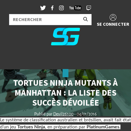
SE CONNECTER
TORTUES NINJA MUTANTS À
MANHATTAN : LA LISTE DES
SUCCÈS DÉVOILÉE
Publié par
Devil26100
- 04/01/2016
Le système de classification australien et brésilien, avait fait état
d’un jeu
Tortues Ninja
, en préparation par
PlatinumGames
.