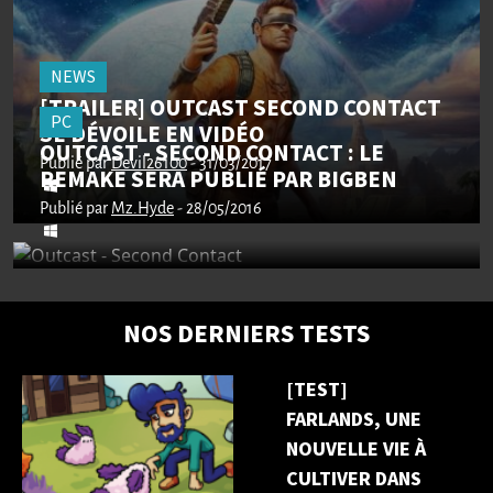
NEWS
[TRAILER] OUTCAST SECOND CONTACT
PC
SE DÉVOILE EN VIDÉO
OUTCAST - SECOND CONTACT : LE
Publié par
Devil26100
- 31/03/2017
REMAKE SERA PUBLIÉ PAR BIGBEN
Publié par
Mz.Hyde
- 28/05/2016
NOS DERNIERS TESTS
[TEST]
FARLANDS, UNE
NOUVELLE VIE À
CULTIVER DANS