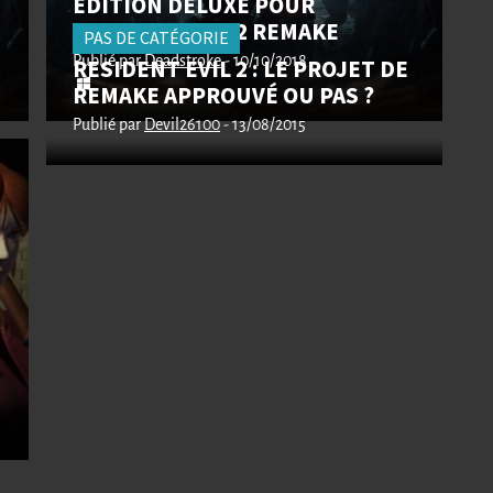
ÉDITION DELUXE POUR
RESIDENT EVIL 2 REMAKE
PAS DE CATÉGORIE
Publié par
RESIDENT EVIL 2 : LE PROJET DE
Deadstroke
- 10/10/2018
REMAKE APPROUVÉ OU PAS ?
Publié par
Devil26100
- 13/08/2015