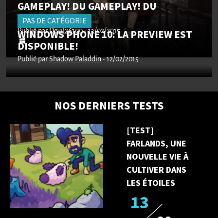
GAMEPLAY! DU GAMEPLAY! DU
GAMEPLAY!
PAS DE CATÉGORIE
Publié par
WINDOWS PHONE 10: LA PREVIEW EST
Devil26100
- 13/02/2015
DISPONIBLE!
Publié par
Shadow Paladdin
- 12/02/2015
NOS DERNIERS TESTS
[TEST]
FARLANDS, UNE
NOUVELLE VIE À
CULTIVER DANS
LES ÉTOILES
13