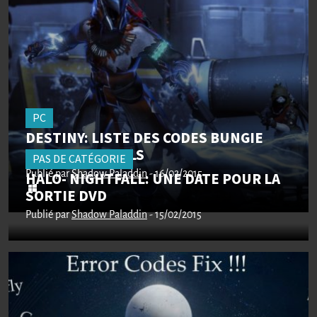
PC
DESTINY: LISTE DES CODES BUNGIE
PROMOTIONNELS
PAS DE CATÉGORIE
Publié par
HALO- NIGHTFALL: UNE DATE POUR LA
Shadow Paladdin
- 16/02/2015
SORTIE DVD
Publié par
Shadow Paladdin
- 15/02/2015