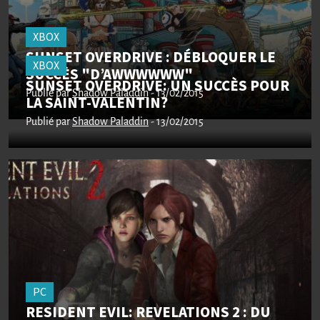
XBOX
SUNSET OVERDRIVE : DÉBLOQUER LE
XBOX
SUCCÈS "D’AWWWWWW"
SUNSET OVERDRIVE: UN SUCCÈS POUR
Publié par
Shadow Paladdin
- 13/02/2015
LA SAINT-VALENTIN?
Publié par
Shadow Paladdin
- 13/02/2015
PC
RESIDENT EVIL: REVELATIONS 2 : DU