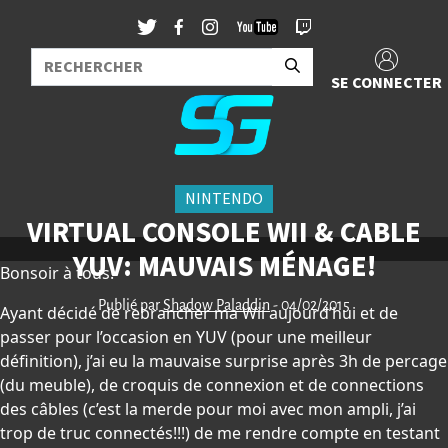
SE CONNECTER
NINTENDO
VIRTUAL CONSOLE WII & CABLE
YUV: MAUVAIS MÉNAGE!
Bonsoir à tous!
Publié par
Shadow Paladdin
- 04/02/2015
Ayant décidé de rebrancher ma Wii aujourd’hui et de
passer pour l’occasion en YUV (pour une meilleur
définition), j’ai eu la mauvaise surprise après 3h de percage
(du meuble), de croquis de connexion et de connections
des câbles (c’est la merde pour moi avec mon ampli, j’ai
trop de truc connectés!!!) de me rendre compte en testant