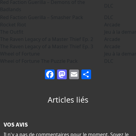
Red Faction Guerilla – Demons of the
DLC
Badlands
Red Faction Guerilla – Smasher Pack
DLC
Rocket Riot
Arcade
The Outfit
Jeu à la dema
The Raven Legacy of a Master Thief Ep. 2
Arcade
The Raven Legacy of a Master Thief Ep. 3
Arcade
Wheel of Fortune
Jeu à la dema
Wheel of Fortune The Puzzle Pack
DLC
Facebook
Mastodon
Email
Partager
Articles liés
VOS AVIS
Il n'y a pas de commentaires pour le moment. Soyez le