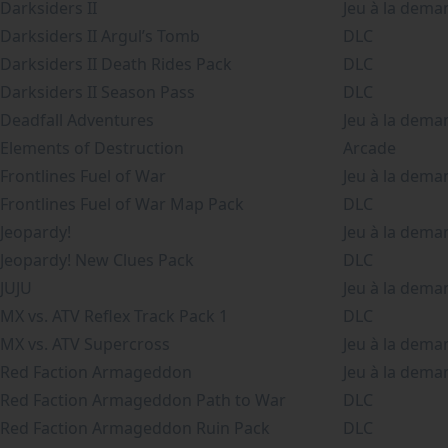
Darksiders II
Jeu à la dema
Darksiders II Argul’s Tomb
DLC
Darksiders II Death Rides Pack
DLC
Darksiders II Season Pass
DLC
Deadfall Adventures
Jeu à la dema
Elements of Destruction
Arcade
Frontlines Fuel of War
Jeu à la dema
Frontlines Fuel of War Map Pack
DLC
Jeopardy!
Jeu à la dema
Jeopardy! New Clues Pack
DLC
JUJU
Jeu à la dema
MX vs. ATV Reflex Track Pack 1
DLC
MX vs. ATV Supercross
Jeu à la dema
Red Faction Armageddon
Jeu à la dema
Red Faction Armageddon Path to War
DLC
Red Faction Armageddon Ruin Pack
DLC