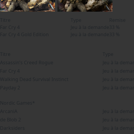
Titre
Type
Remise
Far Cry 4
Jeu à la demande
33 %
Far Cry 4 Gold Edition
Jeu à la demande
33 %
Titre
Type
Assassin’s Creed Rogue
Jeu à la dema
Far Cry 4
Jeu à la dema
Walking Dead Survival Instinct
Jeu à la dema
Payday 2
Jeu à la dema
Nordic Games*
ArcaniA
Jeu à la dema
de Blob 2
Jeu à la dema
Darksiders
Jeu à la dema