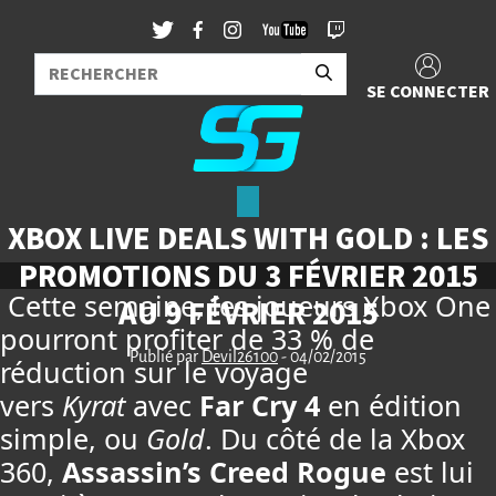
SE CONNECTER
XBOX LIVE DEALS WITH GOLD : LES
PROMOTIONS DU 3 FÉVRIER 2015
Cette semaine, les joueurs Xbox One
AU 9 FÉVRIER 2015
pourront profiter de 33 % de
Publié par
Devil26100
- 04/02/2015
réduction sur le voyage
vers
Kyrat
avec
Far Cry 4
en édition
simple, ou
Gold
. Du côté de la Xbox
360,
Assassin’s Creed Rogue
est lui